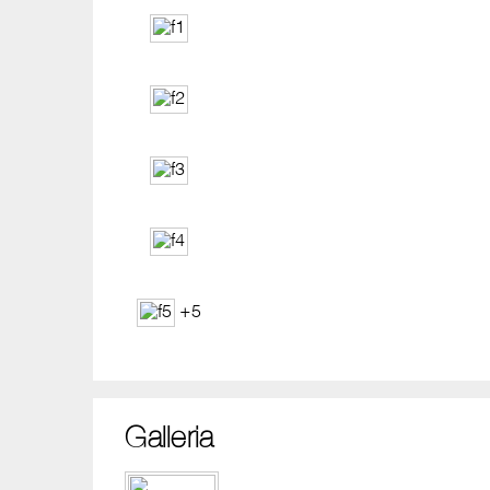
+5
Galleria