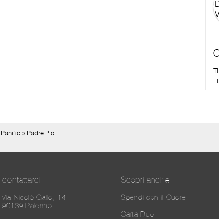
C
T
i 
>
Panificio Padre Pio
contattarci
Scopri anche
Via Nicolò Gallo, 14
Spendi con il Cuore
90139 Palermo
Carta Duo