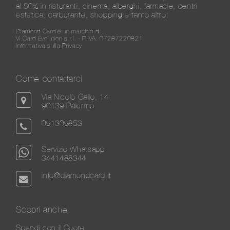
al 50% in ristoranti, cinema, alberghi, farmacie, centri
estetica, carburante, shopping e tanto altro!
Diamond Card è un marchio di
Vi.Card Evolution s.r.l. - P.IVA: 07287220821
Informativa sulla Privacy
Come contattarci
Via Nicolò Gallo, 14
90139 Palermo
091309853
Servizio Whatsapp
3441488344
info@diamondcard.it
Scopri anche
Spendi con il Cuore