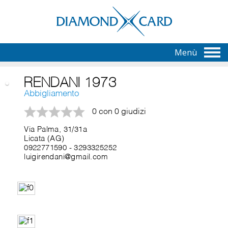
Menù
RENDANI 1973
Abbigliamento
0 con 0 giudizi
Via Palma, 31/31a
Licata (AG)
0922771590
-
3293325252
luigirendani@gmail.com