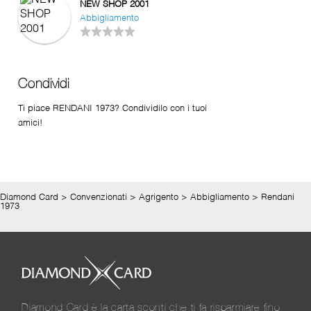
NEW SHOP 2001
Abbigliamento
Condividi
Ti piace RENDANI 1973? Condividilo con i tuoi
amici!
Diamond Card
>
Convenzionati
>
Agrigento
>
Abbigliamento
>
Rendani
1973
Diamond Card è la carta sconti che ti fa risparmiare fino