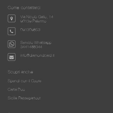
Come contattarci
Via Nicolò Gallo, 14
90139 Palermo
091309853
Servizio Whatsapp
3441488344
info@diamondcard.it
Scopri anche
Spendi con il Cuore
Carta Duo
Sicilia Passepartout