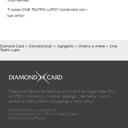
Ti piace CINE TEATRO LUPO? Condividilo con i
tuoi amici!
Diamond Card
>
Convenzionati
>
Agrigento
>
Cinema e Arene
>
Cine
Teatro Lupo
Diamond Card è la carta sconti che ti fa risparmiare fino
al 50% in ristoranti, cinema, alberghi, farmacie, centri
estetica, carburante, shopping e tanto altro!
Diamond Card è un marchio di
Vi.Card Evolution s.r.l. - P.IVA: 07287220821
Informativa sulla Privacy