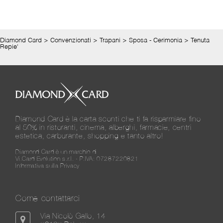
Diamond Card
>
Convenzionati
>
Trapani
>
Sposa - Cerimonia
>
Tenuta
Repie'
Diamond Card è la carta sconti che ti fa risparmiare fino
al 50% in ristoranti, cinema, alberghi, farmacie, centri
estetica, carburante, shopping e tanto altro!
Diamond Card è un marchio di
Vi.Card Evolution s.r.l. - P.IVA: 07287220821
Informativa sulla Privacy
Come contattarci
Via Nicolò Gallo, 14