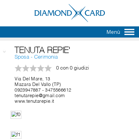
Menù
TENUTA REPIE'
Sposa - Cerimonia
0 con 0 giudizi
Via Del Mare, 13
Mazara Del Vallo (TP)
0923947887
-
3475566612
tenutarepie@gmail.com
www.tenutarepie.it