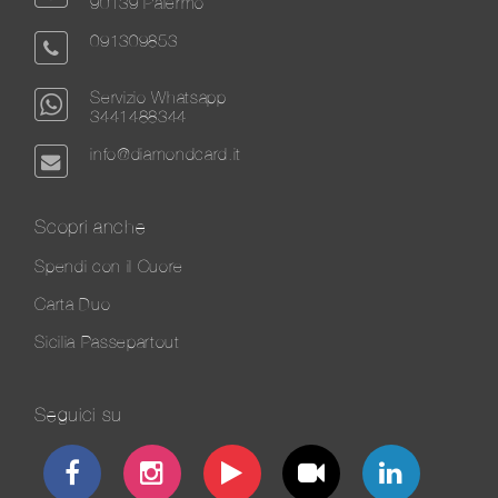
90139 Palermo
091309853
Servizio Whatsapp
3441488344
info@diamondcard.it
Scopri anche
Spendi con il Cuore
Carta Duo
Sicilia Passepartout
Seguici su