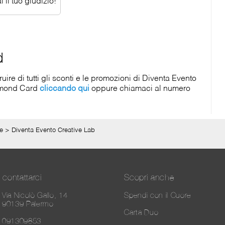
 il tuo giudizio!
d
re di tutti gli sconti e le promozioni di Diventa Evento
iamond Card
cliccando qui
oppure chiamaci al numero
e
>
Diventa Evento Creative Lab
contattarci
Scopri anche
Via Nicolò Gallo, 14
Spendi con il Cuore
90139 Palermo
Carta Duo
091309853