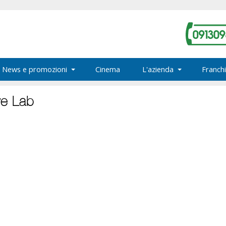
News e promozioni
Cinema
L'azienda
Franchi
e Lab