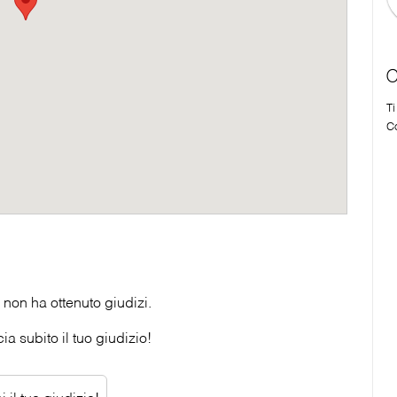
C
T
Co
non ha ottenuto giudizi.
a subito il tuo giudizio!