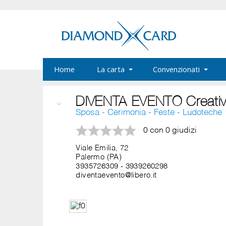
Home
La carta
Convenzionati
DIVENTA EVENTO Creativ
Sposa - Cerimonia - Feste - Ludoteche
0 con 0 giudizi
Viale Emilia, 72
Palermo (PA)
3935726309
-
3939260298
diventaevento@libero.it