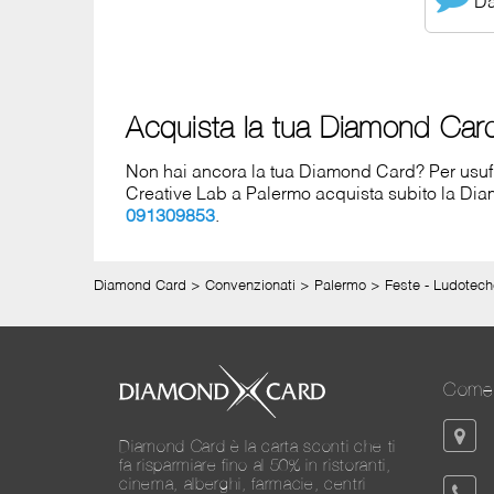
Dai
Acquista la tua Diamond Car
Non hai ancora la tua Diamond Card? Per usufrui
Creative Lab a Palermo acquista subito la D
091309853
.
Diamond Card
>
Convenzionati
>
Palermo
>
Feste - Ludotech
Come 
Diamond Card è la carta sconti che ti
fa risparmiare fino al 50% in ristoranti,
cinema, alberghi, farmacie, centri