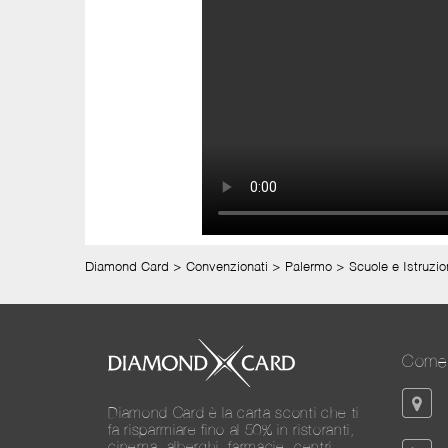
Diamond Card
>
Convenzionati
>
Palermo
>
Scuole e Istruzi
Come 
Diamond Card è la carta sconti che ti
fa risparmiare fino al 50% in ristoranti,
cinema, alberghi, farmacie, centri