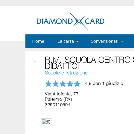
Home
La carta
Convenzionati
R.M. SCUOLA CENTRO S
DIDATTICI
Scuole e Istruzione
4,8 con 1 giudizio
Via Altofonte, 77
Palermo (PA)
3290110694