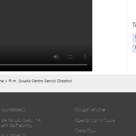
T
one
>
R.m. Scuola Centro Servizi Didattici
contattarci
Scopri anche
Via Nicolò Gallo, 14
Spendi con il Cuore
90139 Palermo
Carta Duo
091309853