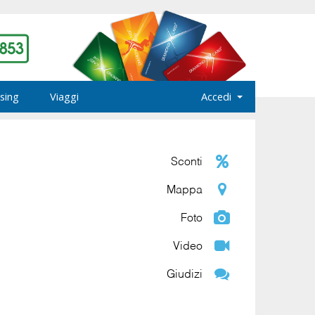
sing
Viaggi
Accedi
Sconti
Mappa
Foto
Video
Giudizi