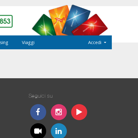
sing
Viaggi
Accedi
Seguici su