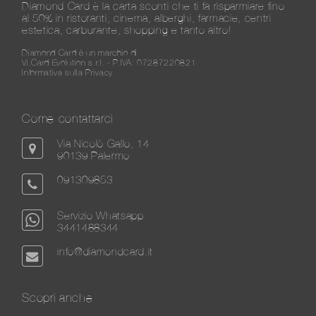
Diamond Card è la carta sconti che ti fa risparmiare fino
al 50% in ristoranti, cinema, alberghi, farmacie, centri
estetica, carburante, shopping e tanto altro!
Diamond Card è un marchio di
Vi.Card Evolution s.r.l. - P.IVA: 07287220821
Informativa sulla Privacy
Come contattarci
Via Nicolò Gallo, 14
90139 Palermo
091309853
Servizio Whatsapp
3441488344
info@diamondcard.it
Scopri anche