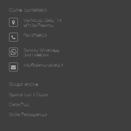
Come contattarci
Via Nicolò Gallo, 14
90139 Palermo
091309853
Servizio Whatsapp
3441488344
info@diamondcard.it
Scopri anche
Spendi con il Cuore
Carta Duo
Sicilia Passepartout