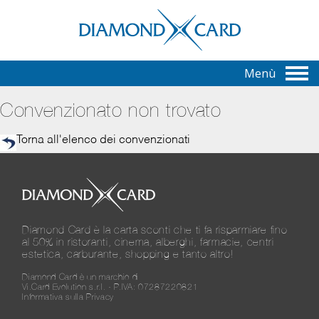
Menù
Convenzionato non trovato
Torna all'elenco dei convenzionati
Diamond Card è la carta sconti che ti fa risparmiare fino
al 50% in ristoranti, cinema, alberghi, farmacie, centri
estetica, carburante, shopping e tanto altro!
Diamond Card è un marchio di
Vi.Card Evolution s.r.l. - P.IVA: 07287220821
Informativa sulla Privacy