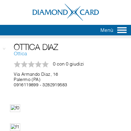
Menù
OTTICA DIAZ
Ottica
0 con 0 giudizi
Via Armando Diaz, 16
Palermo (PA)
0916119899
-
3282919583