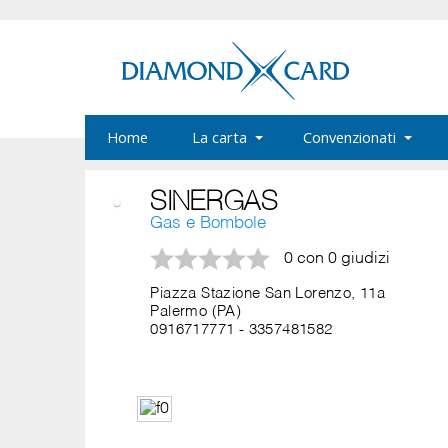
Home
La carta
Convenzionati
SINERGAS
Gas e Bombole
0 con 0 giudizi
Piazza Stazione San Lorenzo, 11a
Palermo (PA)
0916717771
-
3357481582