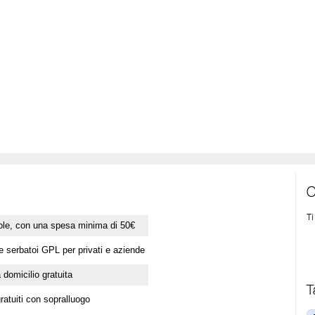
C
T
ole, con una spesa minima di 50€
ne serbatoi GPL per privati e aziende
domicilio gratuita
T
ratuiti con sopralluogo