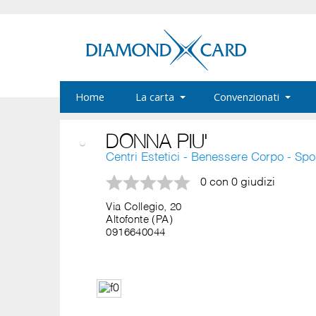
Home
La carta
Convenzionati
DONNA PIU'
Centri Estetici - Benessere Corpo - Sp
0 con 0 giudizi
Via Collegio, 20
Altofonte (PA)
0916640044