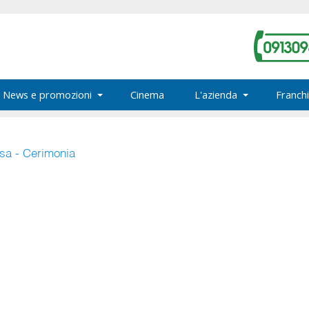
News e promozioni
Cinema
L'azienda
Franchi
osa - Cerimonia