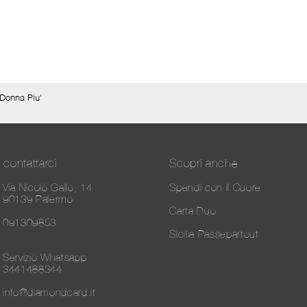
Donna Piu'
contattarci
Scopri anche
Via Nicolò Gallo, 14
Spendi con il Cuore
90139 Palermo
Carta Duo
091309853
Sicilia Passepartout
Servizio Whatsapp
3441488344
info@diamondcard.it