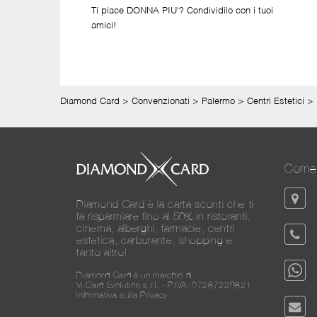
Ti piace DONNA PIU'? Condividilo con i tuoi
amici!
Diamond Card
>
Convenzionati
>
Palermo
>
Centri Estetici
>
Come 
Diamond Card è la carta sconti che ti
fa risparmiare fino al 50% in ristoranti,
cinema, alberghi, farmacie, centri
estetica, carburante, shopping e
tanto altro!
Diamond Card è un marchio di
Vi.Card Evolution s.r.l. - P.IVA: 07287220821
Informativa sulla Privacy