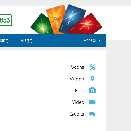
sing
Viaggi
Accedi
Sconti
Mappa
Foto
Video
Giudizi