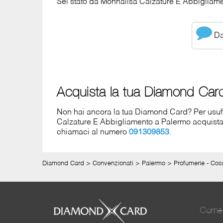
Sei stato da Monnalisa Calzature E Abbigliamen
Dai
Acquista la tua Diamond Car
Non hai ancora la tua Diamond Card? Per usufrui
Calzature E Abbigliamento a Palermo acquist
chiamaci al numero
091309853
.
Diamond Card
>
Convenzionati
>
Palermo
>
Profumerie - Cos
Come 