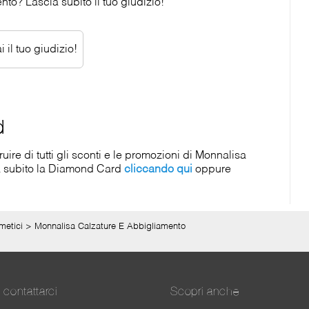
to? Lascia subito il tuo giudizio!
 il tuo giudizio!
d
re di tutti gli sconti e le promozioni di Monnalisa
a subito la Diamond Card
cliccando qui
oppure
metici
>
Monnalisa Calzature E Abbigliamento
contattarci
Scopri anche