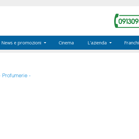
News e promozioni
Cinema
L'azienda
Franchi
- Profumerie -