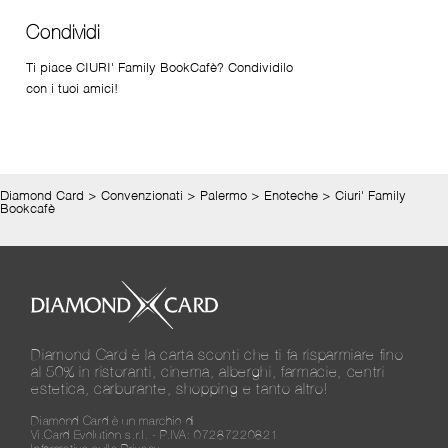
Condividi
Ti piace CIURI' Family BookCafè? Condividilo
con i tuoi amici!
Diamond Card
>
Convenzionati
>
Palermo
>
Enoteche
>
Ciuri' Family
Bookcafè
Diamond Card è la carta sconti che ti fa risparmiare fino
al 50% in ristoranti, cinema, alberghi, farmacie, centri
estetica, carburante, shopping e tanto altro!
Diamond Card è un marchio di
Vi.Card Evolution s.r.l. - P.IVA: 07287220821