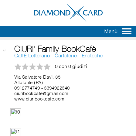
Menù
CIURI' Family BookCafè
CaffÈ Letterario - Cartolerie - Enoteche
0 con 0 giudizi
Via Salvatore Davì, 35
Altofonte (PA)
0912774749
-
3394922340
ciuribookcafe@gmail.com
www.ciuribookcafe.com