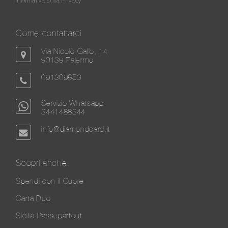
Informativa sulla Privacy
Come contattarci
Via Nicolò Gallo, 14
90139 Palermo
091309853
Servizio Whatsapp
3441488344
info@diamondcard.it
Scopri anche
Spendi con il Cuore
Carta Duo
Sicilia Passepartout