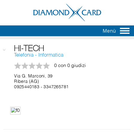
Menù
HI-TECH
Telefonia - Informatica
0 con 0 giudizi
Via G. Marconi, 39
Ribera (AG)
0925440183
-
3347265781