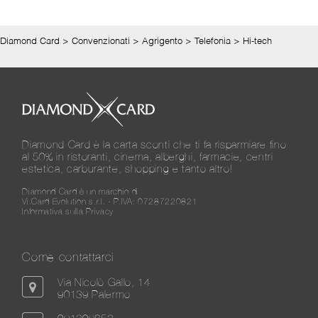
Diamond Card
>
Convenzionati
>
Agrigento
>
Telefonia
>
Hi-tech
Diamond Card è la carta sconti che ti fa risparmiare fino
al 50% in ristoranti, cinema, alberghi, farmacie, centri
estetica, carburante, shopping e tanto altro!
Diamond Card è un marchio di
Vi.Card Evolution s.r.l. - P.IVA: 07287220821
Informativa sulla Privacy
Come contattarci
Via Nicolò Gallo, 14
90139 Palermo