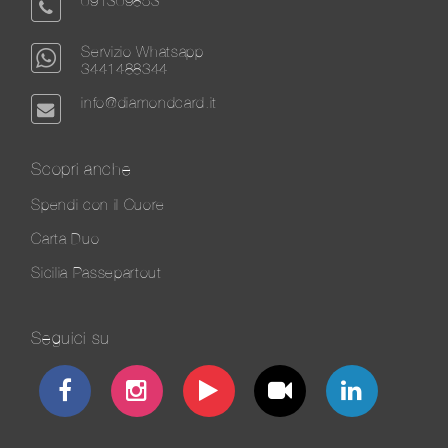
091309853
Servizio Whatsapp
3441488344
info@diamondcard.it
Scopri anche
Spendi con il Cuore
Carta Duo
Sicilia Passepartout
Seguici su