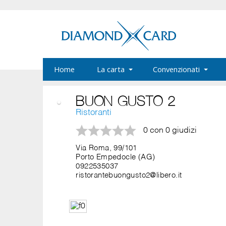
Home
La carta
Convenzionati
BUON GUSTO 2
Ristoranti
0 con 0 giudizi
Via Roma, 99/101
Porto Empedocle (AG)
0922535037
ristorantebuongusto2@libero.it