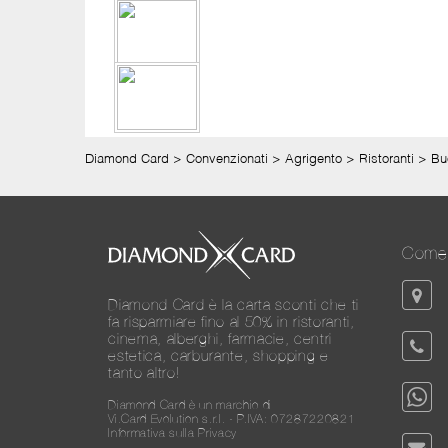
Diamond Card
>
Convenzionati
>
Agrigento
>
Ristoranti
>
Bu
Come 
Diamond Card è la carta sconti che ti
fa risparmiare fino al 50% in ristoranti,
cinema, alberghi, farmacie, centri
estetica, carburante, shopping e
tanto altro!
Diamond Card è un marchio di
Vi.Card Evolution s.r.l. - P.IVA: 07287220821
Informativa sulla Privacy