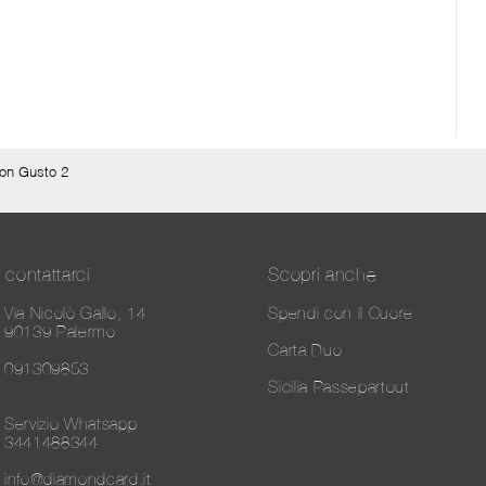
on Gusto 2
contattarci
Scopri anche
Via Nicolò Gallo, 14
Spendi con il Cuore
90139 Palermo
Carta Duo
091309853
Sicilia Passepartout
Servizio Whatsapp
3441488344
info@diamondcard.it