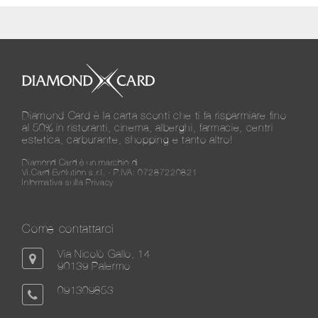
Diamond Card è la carta sconti che ti fa risparmiare fino
al 50% in ristoranti, cinema, alberghi, farmacie, centri
estetica, carburante, shopping e tanto altro!
Diamond Card è un marchio di
Vi.Card Evolution s.r.l. - P.IVA: 07287220821
Informativa sulla Privacy
Come contattarci
Via Nicolò Gallo, 14
90139 Palermo
091309853