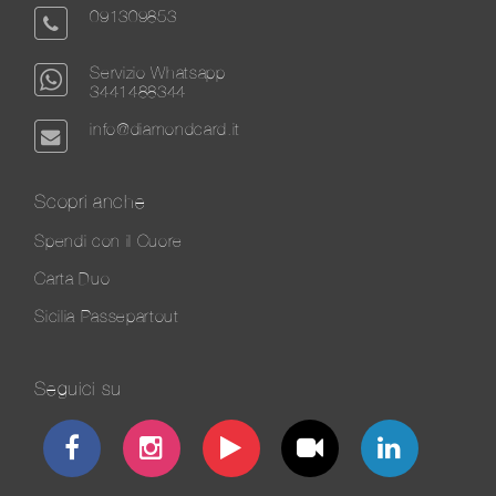
091309853
Servizio Whatsapp
3441488344
info@diamondcard.it
Scopri anche
Spendi con il Cuore
Carta Duo
Sicilia Passepartout
Seguici su