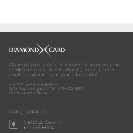
Diamond Card è la carta sconti che ti fa risparmiare fino
al 50% in ristoranti, cinema, alberghi, farmacie, centri
estetica, carburante, shopping e tanto altro!
Diamond Card è un marchio di
Vi.Card Evolution s.r.l. - P.IVA: 07287220821
Informativa sulla Privacy
Come contattarci
Via Nicolò Gallo, 14
90139 Palermo