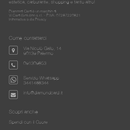
estetica, carburante, shopping e tanto altro!
Diamond Card è un marchio di
Vi.Card Evolution s.r.l. - P.IVA: 07287220821
Informativa sulla Privacy
Come contattarci
Via Nicolò Gallo, 14
90139 Palermo
091309853
Servizio Whatsapp
3441488344
info@diamondcard.it
Scopri anche
Spendi con il Cuore