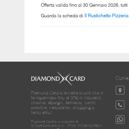
Offerta valida fino al 30 Gennaio 2026, tutti 
Guarda la scheda di
Il Rustichetto Pizzeria
Come 
Diamond Card è la carta sconti che ti
fa risparmiare fino al 50% in ristoranti,
cinema, alberghi, farmacie, centri
estetica, carburante, shopping e
tanto altro!
Diamond Card è un marchio di
Vi.Card Evolution s.r.l. - P.IVA: 07287220821