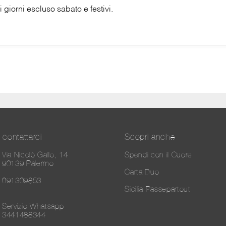
i giorni escluso sabato e festivi.
contattarci
Scopri anche
Via Nicolò Gallo, 14
Spendi con il Cuore
90139 Palermo
Carta Duo
091309853
Sicilia Passepartout
Servizio Whatsapp
3441488344