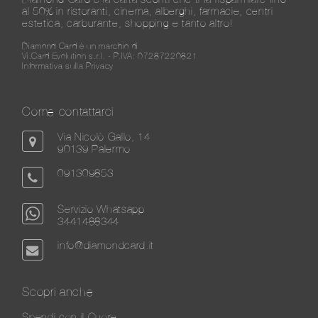
al 50% in ristoranti, cinema, alberghi, farmacie, centri
estetica, carburante, shopping e tanto altro!
Diamond Card è un marchio di
Vi.Card Evolution s.r.l. - P.IVA: 07287220821
Informativa sulla Privacy
Come contattarci
Via Nicolò Gallo, 14
90139 Palermo
091309853
Servizio Whatsapp
3441488344
info@diamondcard.it
Scopri anche
Spendi con il Cuore