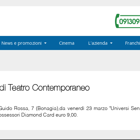
News e promozioni
Cinema
L'azienda
Franchi
a di Teatro Contemporaneo
Guido Rossa, 7 (Bonagia),da venerdì 23 marzo "Universi Sens
i possessori Diamond Card euro 9,00.