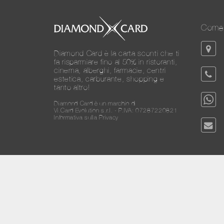
Come 
Diamond Card è la carta sconti che ti
fa risparmiare fino al 50% in ristoranti,
cinema, alberghi, farmacie, centri
estetica, carburante, shopping e
tanto altro!
Diamond Card è un marchio di
Vi.Card Evolution s.r.l. - P.IVA: 07287220821
Informativa sulla Privacy