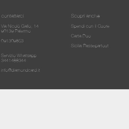
contattarci
Scopri anche
Via Nicolò Gallo, 14
Spendi con il Cuore
90139 Palermo
Carta Duo
091309853
Sicilia Passepartout
Servizio Whatsapp
3441488344
info@diamondcard.it