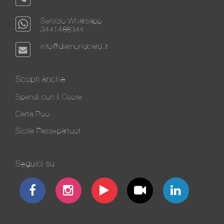
Servizio Whatsapp
3441488344
info@diamondcard.it
Scopri anche
Spendi con il Cuore
Carta Duo
Sicilia Passepartout
Seguici su