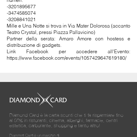
numeri:
-3201895677
-3474585074
-3208841021
Mille e Una Notte si trova in Via Mater Dolorosa (accanto
Teatro Crystal, pressi Piazza Pallavicino)
Partner della serata: Amaro Amore con hostess e
distribuzione di gadgets.
Link Facebook per accedere all'Evento:
https://www.facebook.com/events/1057429647619180/
Diamond Card è la carta sconti che ti fa risparmiare fino
al 50% in ristoranti, cinema, alberghi, farmacie, centri
estetica, carburante, shopping e tanto altro!
Diamond Card è un marchio di