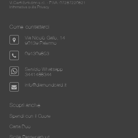
Vi.Card Evolution s.r.l. - P.IVA: 07287220821
Informativa sulla Privacy
Come contattarci
Via Nicolò Gallo, 14
90139 Palermo
091309853
Servizio Whatsapp
3441488344
info@diamondcard.it
Scopri anche
Spendi con il Cuore
Carta Duo
Sicilia Passepartout