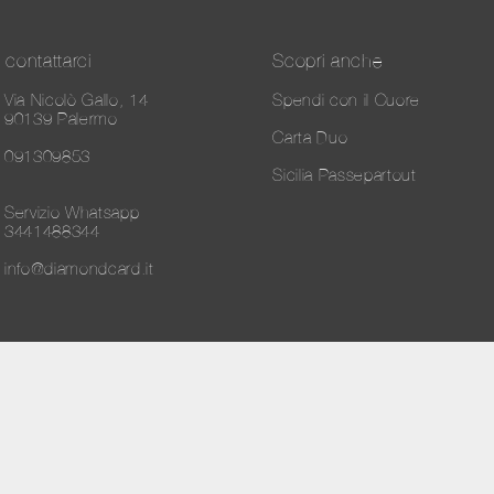
contattarci
Scopri anche
Via Nicolò Gallo, 14
Spendi con il Cuore
90139 Palermo
Carta Duo
091309853
Sicilia Passepartout
Servizio Whatsapp
3441488344
info@diamondcard.it