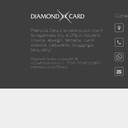
Come 
Diamond Card è la carta sconti che ti
fa risparmiare fino al 50% in ristoranti,
cinema, alberghi, farmacie, centri
estetica, carburante, shopping e
tanto altro!
Diamond Card è un marchio di
Vi.Card Evolution s.r.l. - P.IVA: 07287220821
Informativa sulla Privacy