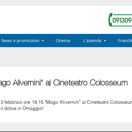
News e promozioni
Cinema
L'azienda
Franchi
go Alivernini" al Cineteatro Colosseum
 3 febbraio ore 18,15 "Mago Alivernini" al Cineteatro Colosseu
 il dolce in Omaggio!