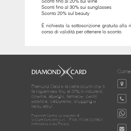
Sconti fino al 20% sul wine
Sconti fino al 30% sui sunglasses
Sconto 20% sul beauty
È richiesta la sottoscrizione gratuita all
corso di validità per ottenere lo sconto.
Come 
Diamond Card è la carta sconti che ti
fa risparmiare fino al 50% in ristoranti,
cinema, alberghi, farmacie, centri
estetica, carburante, shopping e
tanto altro!
Diamond Card è un marchio di
Vi.Card Evolution s.r.l. - P.IVA: 07287220821
Informativa sulla Privacy