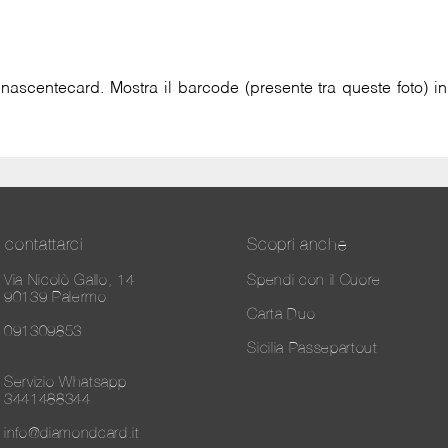
a rinascentecard. Mostra il barcode (presente tra queste foto
contattarci
Scopri anche
Via Nicolò Gallo, 14
Spendi con il Cuore
90139 Palermo
Carta Duo
091309853
Sicilia Passepartout
Servizio Whatsapp
3441488344
info@diamondcard.it