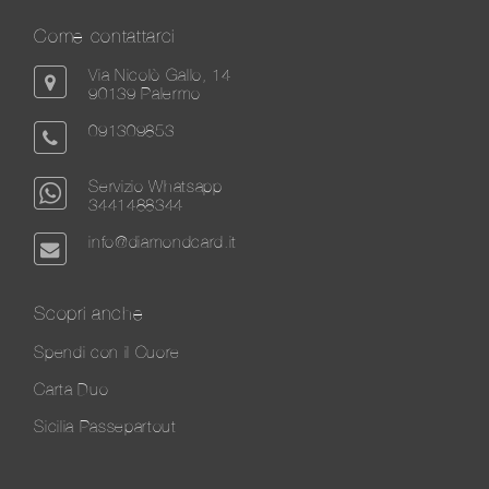
Come contattarci
Via Nicolò Gallo, 14
90139 Palermo
091309853
Servizio Whatsapp
3441488344
info@diamondcard.it
Scopri anche
Spendi con il Cuore
Carta Duo
Sicilia Passepartout