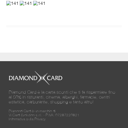
Diamond Card è la carta sconti che ti fa risparmiare fino
al 50% in ristoranti, cinema, alberghi, farmacie, centri
estetica, carburante, shopping e tanto altro!
Diamond Card è un marchio di
Vi.Card Evolution s.r.l. - P.IVA: 07287220821
Informativa sulla Privacy