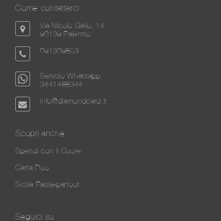
Come contattarci
Via Nicolò Gallo, 14
90139 Palermo
091309853
Servizio Whatsapp
3441488344
info@diamondcard.it
Scopri anche
Spendi con il Cuore
Carta Duo
Sicilia Passepartout
Seguici su