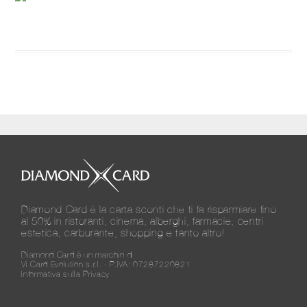
Diamond Card è la carta sconti che ti fa risparmiare fino
al 50% in ristoranti, cinema, alberghi, farmacie, centri
estetica, carburante, shopping e tanto altro!
Diamond Card è un marchio di
Vi.Card Evolution s.r.l. - P.IVA: 07287220821
Informativa sulla Privacy