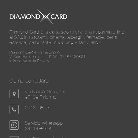
Diamond Card è la carta sconti che ti fa risparmiare fino
al 50% in ristoranti, cinema, alberghi, farmacie, centri
estetica, carburante, shopping e tanto altro!
Diamond Card è un marchio di
Vi.Card Evolution s.r.l. - P.IVA: 07287220821
Informativa sulla Privacy
Come contattarci
Via Nicolò Gallo, 14
90139 Palermo
091309853
Servizio Whatsapp
3441488344