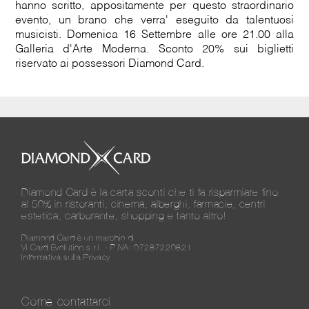
hanno scritto, appositamente per questo straordinario
evento, un brano che verra' eseguito da talentuosi
musicisti. Domenica 16 Settembre alle ore 21.00 alla
Galleria d'Arte Moderna. Sconto 20% sui biglietti
riservato ai possessori Diamond Card.
Diamond Card è la carta sconti che ti fa risparmiare fino
al 50% in ristoranti, cinema, alberghi, farmacie, centri
estetica, carburante, shopping e tanto altro!
Diamond Card è un marchio di
Vi.Card Evolution s.r.l. - P.IVA: 07287220821
Informativa sulla Privacy
Come contattarci