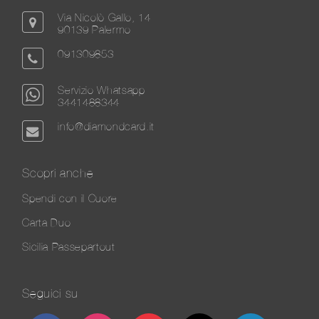
Via Nicolò Gallo, 14
90139 Palermo
091309853
Servizio Whatsapp
3441488344
info@diamondcard.it
Scopri anche
Spendi con il Cuore
Carta Duo
Sicilia Passepartout
Seguici su