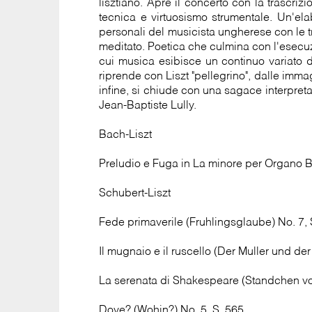
lisztiano. Apre il concerto con la trascr
tecnica e virtuosismo strumentale. Un'ela
personali del musicista ungherese con le tra
meditato. Poetica che culmina con l'esecuzio
cui musica esibisce un continuo variato 
riprende con Liszt "pellegrino", dalle immag
infine, si chiude con una sagace interpret
Jean-Baptiste Lully.
Bach-Liszt
Preludio e Fuga in La minore per Organo
Schubert-Liszt
Fede primaverile (Fruhlingsglaube) No. 7, 
Il mugnaio e il ruscello (Der Muller und de
La serenata di Shakespeare (Standchen vo
Dove? (Wohin?) No. 5, S. 565