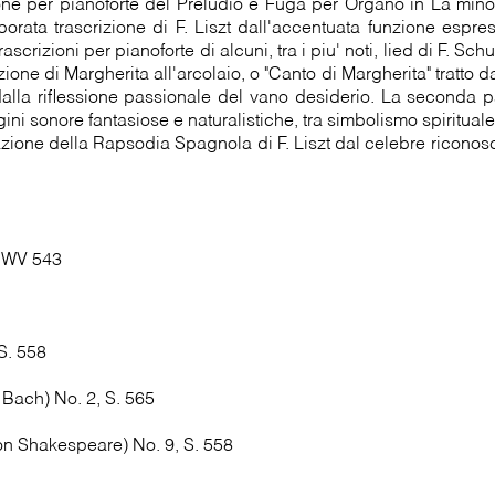
izione per pianoforte del Preludio e Fuga per Organo in La min
borata trascrizione di F. Liszt dall'accentuata funzione espre
scrizioni per pianoforte di alcuni, tra i piu' noti, lied di F. Sc
ne di Margherita all'arcolaio, o "Canto di Margherita" tratto da
dalla riflessione passionale del vano desiderio. La seconda 
ini sonore fantasiose e naturalistiche, tra simbolismo spirituale 
azione della Rapsodia Spagnola di F. Liszt dal celebre ricono
 BWV 543
S. 558
r Bach) No. 2, S. 565
n Shakespeare) No. 9, S. 558