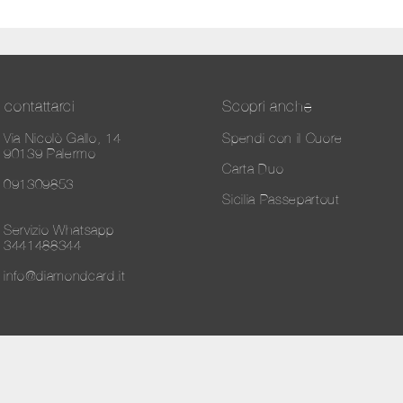
contattarci
Scopri anche
Via Nicolò Gallo, 14
Spendi con il Cuore
90139 Palermo
Carta Duo
091309853
Sicilia Passepartout
Servizio Whatsapp
3441488344
info@diamondcard.it