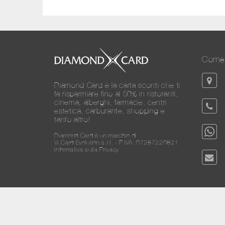
Come 
Diamond Card è la carta sconti che ti
fa risparmiare fino al 50% in ristoranti,
cinema, alberghi, farmacie, centri
estetica, carburante, shopping e
tanto altro!
Diamond Card è un marchio di
Vi.Card Evolution s.r.l. - P.IVA: 07287220821
Informativa sulla Privacy