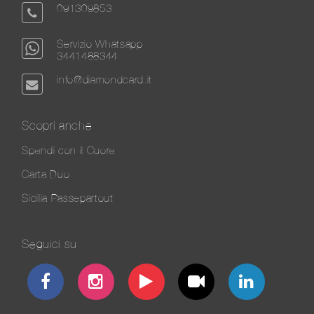
091309853
Servizio Whatsapp
3441488344
info@diamondcard.it
Scopri anche
Spendi con il Cuore
Carta Duo
Sicilia Passepartout
Seguici su