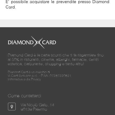
E' possibile acquistare le prevendite presso Diamond
Card.
Diamond Card è la carta sconti che ti fa risparmiare fino
al 50% in ristoranti, cinema, alberghi, farmacie, centri
estetica, carburante, shopping e tanto altro!
Diamond Card è un marchio di
Vi.Card Evolution s.r.l. - P.IVA: 07287220821
Informativa sulla Privacy
Come contattarci
Via Nicolò Gallo, 14
90139 Palermo