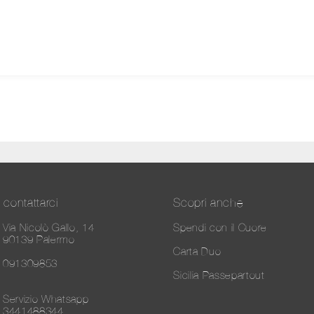
contattarci
Scopri anche
Via Nicolò Gallo, 14
Spendi con il Cuore
90139 Palermo
Carta Duo
091309853
Sicilia Passepartout
Servizio Whatsapp
3441488344