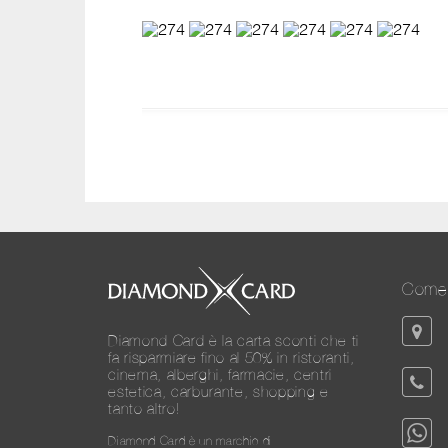
Come 
Diamond Card è la carta sconti che ti
fa risparmiare fino al 50% in ristoranti,
cinema, alberghi, farmacie, centri
estetica, carburante, shopping e
tanto altro!
Diamond Card è un marchio di