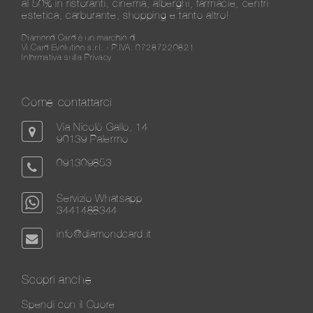
al 50% in ristoranti, cinema, alberghi, farmacie, centri
estetica, carburante, shopping e tanto altro!
Diamond Card è un marchio di
Vi.Card Evolution s.r.l. - P.IVA: 07287220821
Informativa sulla Privacy
Come contattarci
Via Nicolò Gallo, 14
90139 Palermo
091309853
Servizio Whatsapp
3441488344
info@diamondcard.it
Scopri anche
Spendi con il Cuore