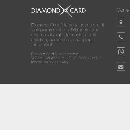
Come 
Diamond Card è la carta sconti che ti
fa risparmiare fino al 50% in ristoranti,
cinema, alberghi, farmacie, centri
estetica, carburante, shopping e
tanto altro!
Diamond Card è un marchio di
Vi.Card Evolution s.r.l. - P.IVA: 07287220821
Informativa sulla Privacy