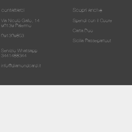
contattarci
Scopri anche
Via Nicolò Gallo, 14
Spendi con il Cuore
90139 Palermo
Carta Duo
091309853
Sicilia Passepartout
Servizio Whatsapp
3441488344
info@diamondcard.it