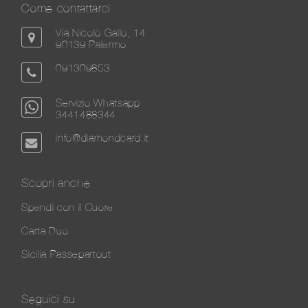
Come contattarci
Via Nicolò Gallo, 14
90139 Palermo
091309853
Servizio Whatsapp
3441488344
info@diamondcard.it
Scopri anche
Spendi con il Cuore
Carta Duo
Sicilia Passepartout
Seguici su