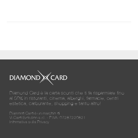
Diamond Card è la carta sconti che ti fa risparmiare fino
al 50% in ristoranti, cinema, alberghi, farmacie, centri
estetica, carburante, shopping e tanto altro!
Diamond Card è un marchio di
Vi.Card Evolution s.r.l. - P.IVA: 07287220821
Informativa sulla Privacy