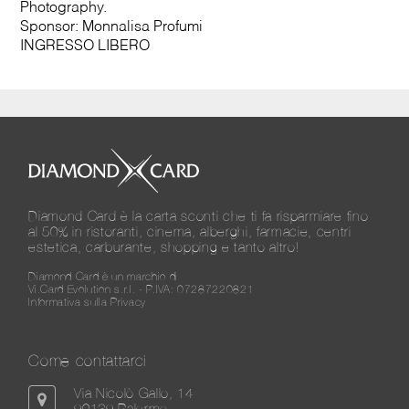
Photography.
Sponsor: Monnalisa Profumi
INGRESSO LIBERO
Diamond Card è la carta sconti che ti fa risparmiare fino
al 50% in ristoranti, cinema, alberghi, farmacie, centri
estetica, carburante, shopping e tanto altro!
Diamond Card è un marchio di
Vi.Card Evolution s.r.l. - P.IVA: 07287220821
Informativa sulla Privacy
Come contattarci
Via Nicolò Gallo, 14
90139 Palermo