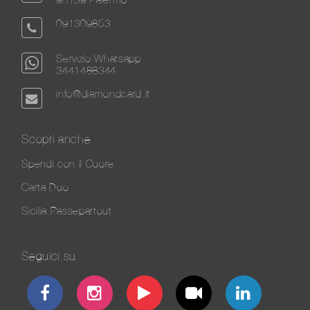
091309853
Servizio Whatsapp
3441488344
info@diamondcard.it
Scopri anche
Spendi con il Cuore
Carta Duo
Sicilia Passepartout
Seguici su