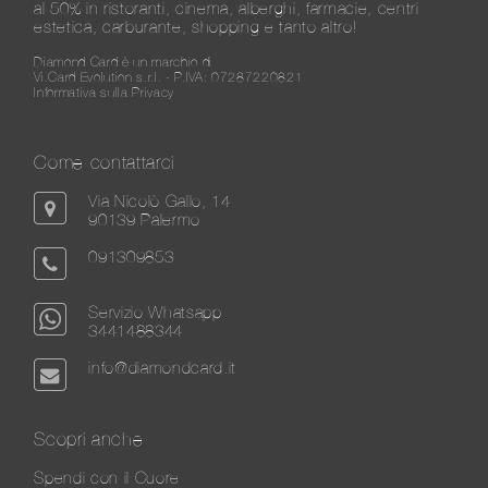
al 50% in ristoranti, cinema, alberghi, farmacie, centri
estetica, carburante, shopping e tanto altro!
Diamond Card è un marchio di
Vi.Card Evolution s.r.l. - P.IVA: 07287220821
Informativa sulla Privacy
Come contattarci
Via Nicolò Gallo, 14
90139 Palermo
091309853
Servizio Whatsapp
3441488344
info@diamondcard.it
Scopri anche
Spendi con il Cuore