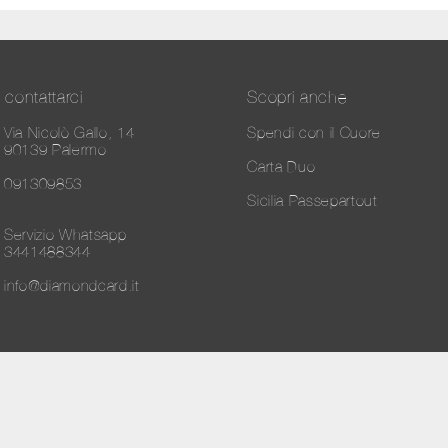
contattarci
Scopri anche
Via Nicolò Gallo, 14
Spendi con il Cuore
90139 Palermo
Carta Duo
091309853
Sicilia Passepartout
Servizio Whatsapp
3441488344
info@diamondcard.it