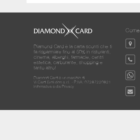
Come 
Diamond Card è la carta sconti che ti
fa risparmiare fino al 50% in ristoranti,
cinema, alberghi, farmacie, centri
estetica, carburante, shopping e
tanto altro!
Diamond Card è un marchio di
Vi.Card Evolution s.r.l. - P.IVA: 07287220821
Informativa sulla Privacy