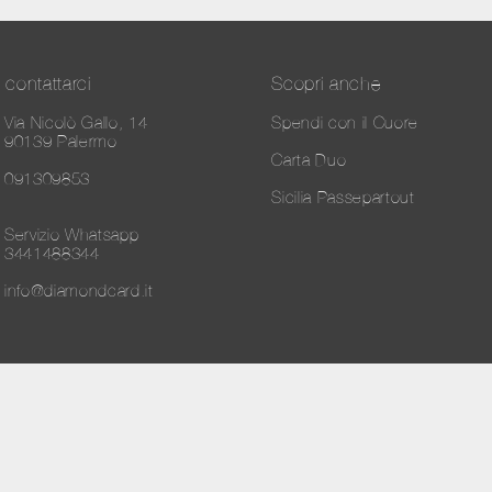
contattarci
Scopri anche
Via Nicolò Gallo, 14
Spendi con il Cuore
90139 Palermo
Carta Duo
091309853
Sicilia Passepartout
Servizio Whatsapp
3441488344
info@diamondcard.it