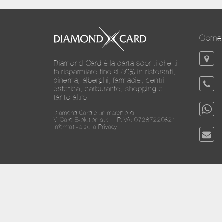
Come 
Diamond Card è la carta sconti che ti
fa risparmiare fino al 50% in ristoranti,
cinema, alberghi, farmacie, centri
estetica, carburante, shopping e
tanto altro!
Diamond Card è un marchio di
Vi.Card Evolution s.r.l. - P.IVA: 07287220821
Informativa sulla Privacy