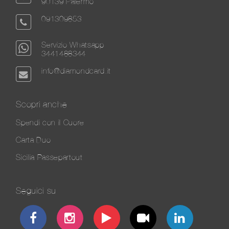
90139 Palermo
091309853
Servizio Whatsapp
3441488344
info@diamondcard.it
Scopri anche
Spendi con il Cuore
Carta Duo
Sicilia Passepartout
Seguici su