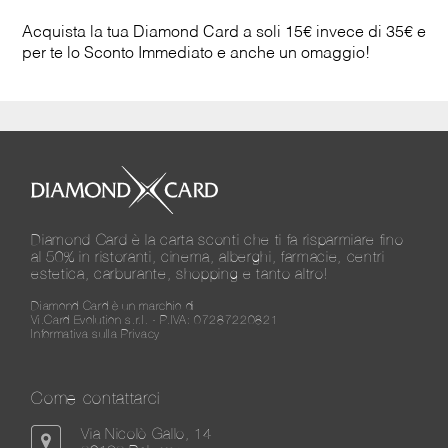
Acquista la tua Diamond Card a soli 15€ invece di 35€ e
per te lo Sconto Immediato e anche un omaggio!
Diamond Card è la carta sconti che ti fa risparmiare fino
al 50% in ristoranti, cinema, alberghi, farmacie, centri
estetica, carburante, shopping e tanto altro!
Diamond Card è un marchio di
Vi.Card Evolution s.r.l. - P.IVA: 07287220821
Informativa sulla Privacy
Come contattarci
Via Nicolò Gallo, 14