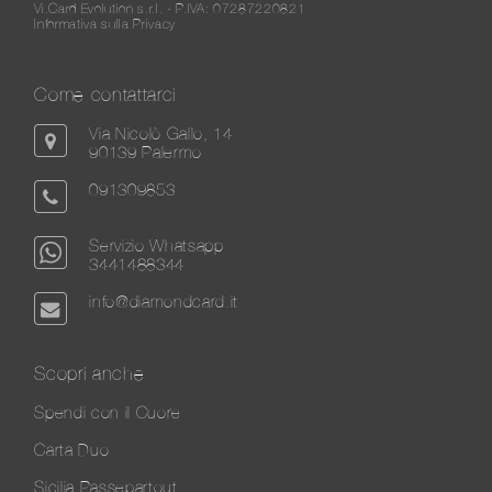
Vi.Card Evolution s.r.l. - P.IVA: 07287220821
Informativa sulla Privacy
Come contattarci
Via Nicolò Gallo, 14
90139 Palermo
091309853
Servizio Whatsapp
3441488344
info@diamondcard.it
Scopri anche
Spendi con il Cuore
Carta Duo
Sicilia Passepartout