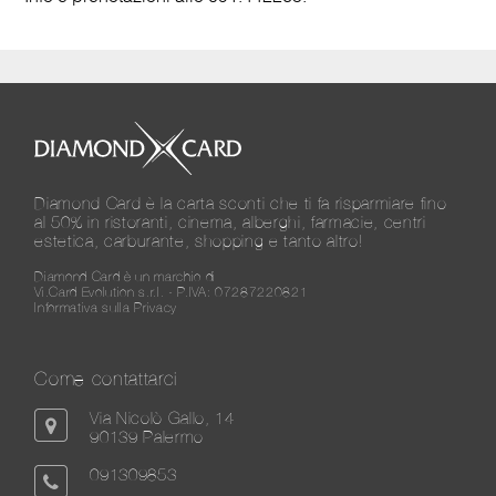
Diamond Card è la carta sconti che ti fa risparmiare fino
al 50% in ristoranti, cinema, alberghi, farmacie, centri
estetica, carburante, shopping e tanto altro!
Diamond Card è un marchio di
Vi.Card Evolution s.r.l. - P.IVA: 07287220821
Informativa sulla Privacy
Come contattarci
Via Nicolò Gallo, 14
90139 Palermo
091309853