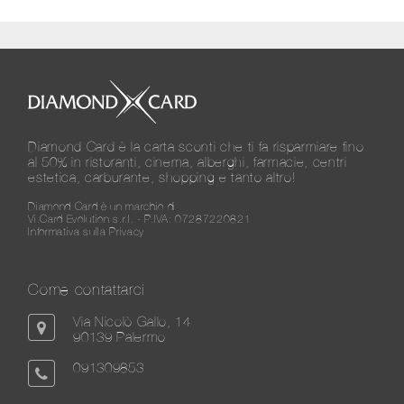
Diamond Card è la carta sconti che ti fa risparmiare fino
al 50% in ristoranti, cinema, alberghi, farmacie, centri
estetica, carburante, shopping e tanto altro!
Diamond Card è un marchio di
Vi.Card Evolution s.r.l. - P.IVA: 07287220821
Informativa sulla Privacy
Come contattarci
Via Nicolò Gallo, 14
90139 Palermo
091309853