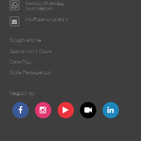
Servizio Whatsapp
3441488344
info@diamondcard.it
Scopri anche
Spendi con il Cuore
Carta Duo
Sicilia Passepartout
Seguici su