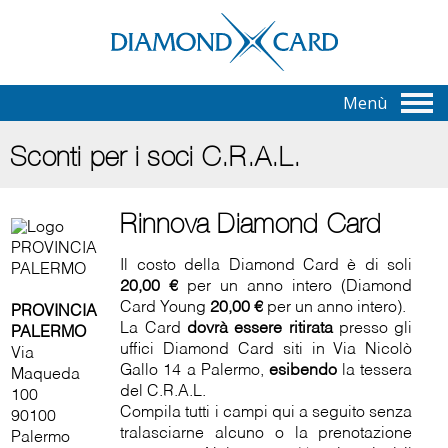
Menù
Sconti per i soci C.R.A.L.
Rinnova Diamond Card
Il costo della Diamond Card è di soli
20,00 €
per un anno intero (Diamond
Card Young
20,00 €
per un anno intero).
PROVINCIA
La Card
dovrà essere ritirata
presso gli
PALERMO
uffici Diamond Card siti in Via Nicolò
Via
Gallo 14 a Palermo,
esibendo
la tessera
Maqueda
del C.R.A.L.
100
Compila tutti i campi qui a seguito senza
90100
tralasciarne alcuno o la prenotazione
Palermo