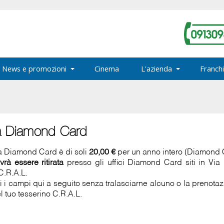
News e promozioni
Cinema
L'azienda
Franchi
a Diamond Card
la Diamond Card è di soli
20,00 €
per un anno intero (Diamond
vrà essere ritirata
presso gli uffici Diamond Card siti in Vi
C.R.A.L.
ti i campi qui a seguito senza tralasciarne alcuno o la prenot
l tuo tesserino C.R.A.L.