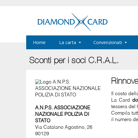
Home
La carta
Convenzionati
Sconti per i soci C.R.A.L.
Rinnov
Il costo del
La Card
do
tessera del 
A.N.P.S. ASSOCIAZIONE
Compila tut
NAZIONALE POLIZIA DI
il numero de
STATO
Via Catalano Agostino, 26
90129