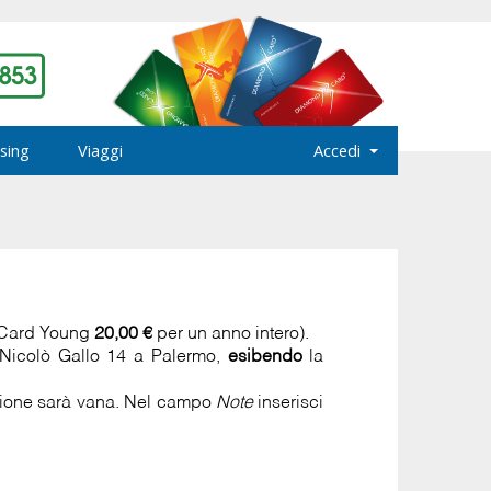
sing
Viaggi
Accedi
 Card Young
20,00 €
per un anno intero).
a Nicolò Gallo 14 a Palermo,
esibendo
la
azione sarà vana. Nel campo
Note
inserisci