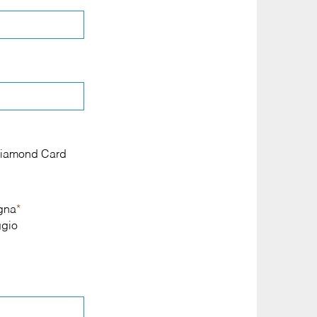
a Diamond Card
egna
*
gio