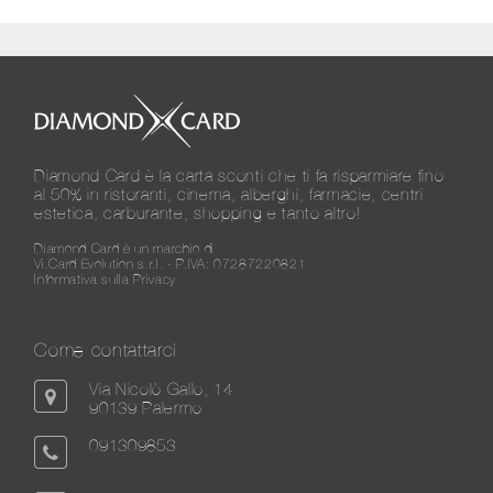
Diamond Card è la carta sconti che ti fa risparmiare fino
al 50% in ristoranti, cinema, alberghi, farmacie, centri
estetica, carburante, shopping e tanto altro!
Diamond Card è un marchio di
Vi.Card Evolution s.r.l. - P.IVA: 07287220821
Informativa sulla Privacy
Come contattarci
Via Nicolò Gallo, 14
90139 Palermo
091309853