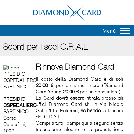
Menù
Sconti per i soci C.R.A.L.
Rinnova Diamond Card
Il costo della Diamond Card è di soli
20,00 €
per un anno intero (Diamond
Card Young
20,00 €
per un anno intero).
La Card
dovrà essere ritirata
presso gli
PRESIDIO
uffici Diamond Card siti in Via Nicolò
OSPEDALIERO
Gallo 14 a Palermo,
esibendo
la tessera
PARTINICO
del C.R.A.L.
Corso
Compila tutti i campi qui a seguito senza
Calatafimi,
tralasciarne alcuno o la prenotazione
1002