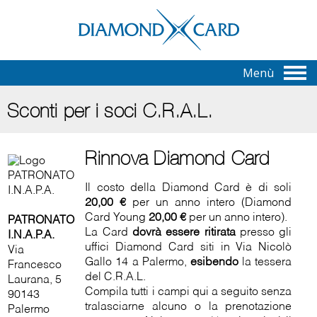
Menù
Sconti per i soci C.R.A.L.
Rinnova Diamond Card
Il costo della Diamond Card è di soli
20,00 €
per un anno intero (Diamond
Card Young
20,00 €
per un anno intero).
PATRONATO
La Card
dovrà essere ritirata
presso gli
I.N.A.P.A.
uffici Diamond Card siti in Via Nicolò
Via
Gallo 14 a Palermo,
esibendo
la tessera
Francesco
del C.R.A.L.
Laurana, 5
Compila tutti i campi qui a seguito senza
90143
tralasciarne alcuno o la prenotazione
Palermo