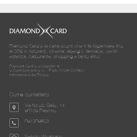
Diamond Card è la carta sconti che ti fa risparmiare fino
al 50% in ristoranti, cinema, alberghi, farmacie, centri
estetica, carburante, shopping e tanto altro!
Diamond Card è un marchio di
Vi.Card Evolution s.r.l. - P.IVA: 07287220821
Informativa sulla Privacy
Come contattarci
Via Nicolò Gallo, 14
90139 Palermo
091309853
Servizio Whatsapp