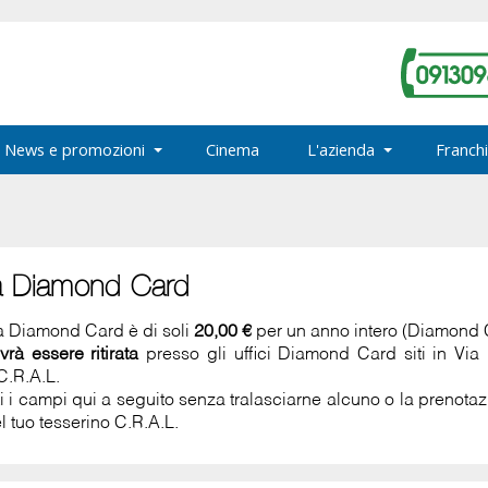
News e promozioni
Cinema
L'azienda
Franchi
a Diamond Card
la Diamond Card è di soli
20,00 €
per un anno intero (Diamond
vrà essere ritirata
presso gli uffici Diamond Card siti in Vi
C.R.A.L.
ti i campi qui a seguito senza tralasciarne alcuno o la prenot
l tuo tesserino C.R.A.L.