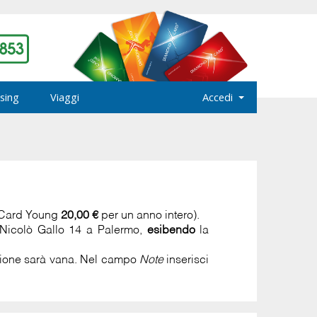
sing
Viaggi
Accedi
 Card Young
20,00 €
per un anno intero).
a Nicolò Gallo 14 a Palermo,
esibendo
la
azione sarà vana. Nel campo
Note
inserisci