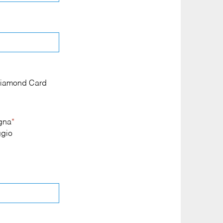
a Diamond Card
egna
*
gio