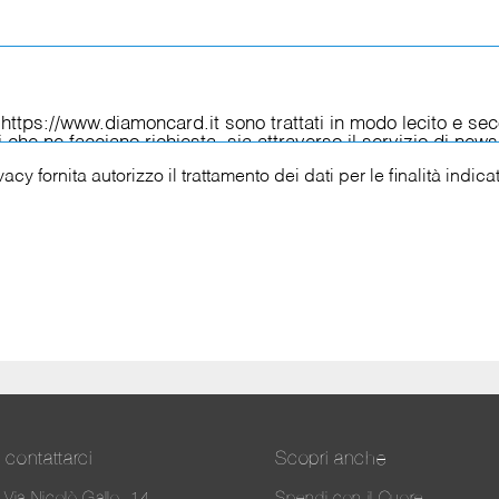
ivacy
fornita autorizzo il trattamento dei dati per le finalità indica
contattarci
Scopri anche
Via Nicolò Gallo, 14
Spendi con il Cuore