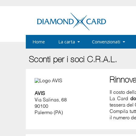
Home
La carta
Convenzionati
Sconti per i soci C.R.A.L.
Rinnov
Il costo del
AVIS
La Card
do
Via Salinas, 68
tessera del 
90100
Compila tut
Palermo (PA)
il numero de